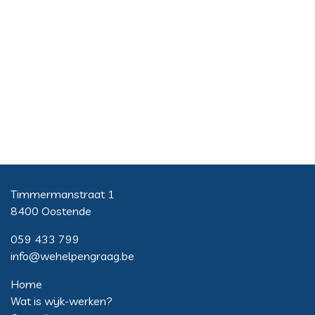
Timmermanstraat 1
8400 Oostende
059 433 799
info@wehelpengraag.be
Home
Wat is wijk-werken?